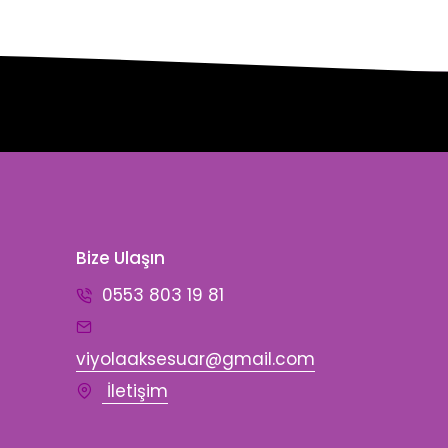
Bize Ulaşın
0553 803 19 81
n
viyolaaksesuar@gmail.com
İletişim