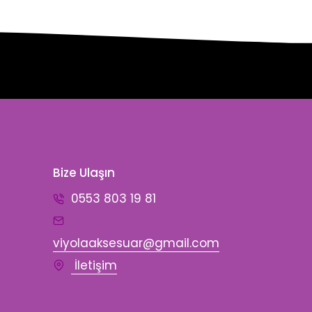
Bize Ulaşın
0553 803 19 81
n
viyolaaksesuar@gmail.com
İletişim